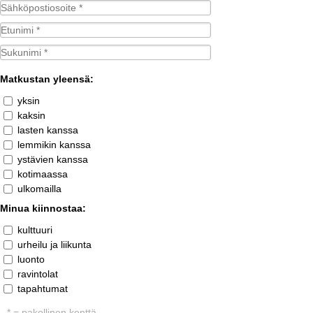
Matkustan yleensä:
yksin
kaksin
lasten kanssa
lemmikin kanssa
ystävien kanssa
kotimaassa
ulkomailla
Minua kiinnostaa:
kulttuuri
urheilu ja liikunta
luonto
ravintolat
tapahtumat
* = pakollinen kenttä